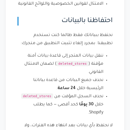
الامتثال لقوانين الخصوصية واللوائح القانونية
احتفاظنا بالبيانات
نحتفظ ببياناتك فقط طالما كنت تستخدم
تطبيقنا. بمجرد إلغاء تثبيت التطبيق من متجرك:
ننقل بيانات المتجر إلى قاعدة بيانات آمنة
deleted_stores
مؤقتة (
) لضمان الامتثال
القانوني.
نحذف جميع البيانات من قاعدة بياناتنا
الرئيسية خلال
24 ساعة
.
deleted_stores
نحذف السجل المؤقت من
خلال
30 يومًا
كحد أقصى — كما يطلب
Shopify.
لا نحتفظ بأي بيانات بعد انتهاء هذه الفترات، ولا